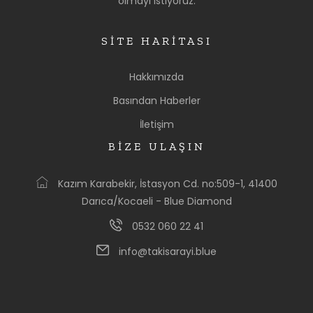
olmayı istiyoruz.
SİTE HARİTASI
Hakkımızda
Basından Haberler
İletişim
BİZE ULAŞIN
Kazım Karabekir, İstasyon Cd. no:509-1, 41400
Darıca/Kocaeli - Blue Diamond
0532 060 22 41
info@takisarayi.blue